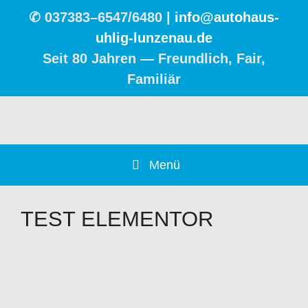
✆
037383–6547/6480 |
info@autohaus-
uhlig-lunzenau.de
Seit 80 Jah­ren — Freund­lich, Fair,
Familiär
Menü
TEST ELEMENTOR