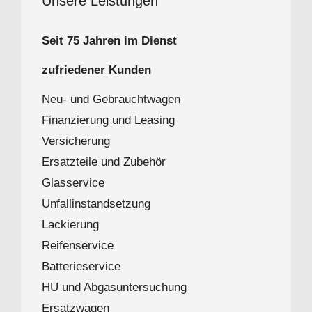
Unsere Leistungen
Seit 75 Jah­ren im Dienst
zu­frie­de­ner Kunden
Neu- und Gebrauchtwagen
Fi­nan­zie­rung und Leasing
Ver­si­che­rung
Er­satz­tei­le und Zubehör
Glas­ser­vice
Un­fall­in­stand­set­zung
La­ckie­rung
Rei­fen­ser­vice
Bat­te­rie­ser­vice
HU und Abgasuntersuchung
Er­satz­wa­gen