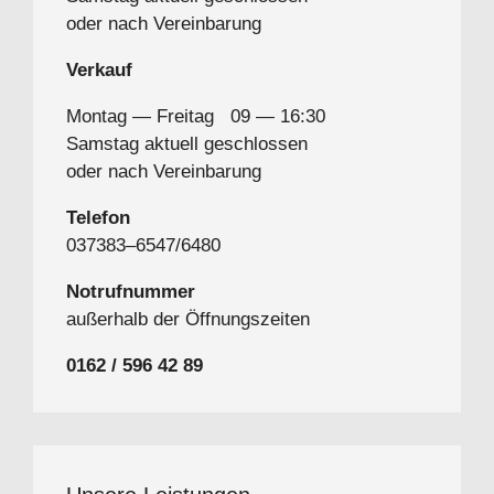
oder nach Vereinbarung
Ver­kauf
Mon­tag — Frei­tag 09 — 16:30
Sams­tag ak­tu­ell geschlossen
oder nach Vereinbarung
Te­le­fon
037383–6547/6480
Not­ruf­num­mer
au­ßer­halb der Öffnungszeiten
0162 / 596 42 89